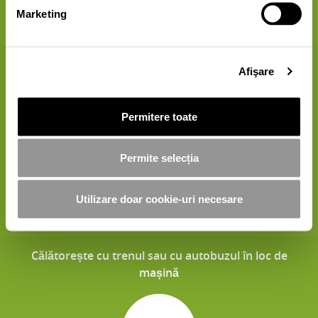
30 Puncte
Marketing
Reciclează aparate electrice vechi
Afişare
Permitere toate
Permite selecția
20 Puncte
Utilizare doar cookie-uri necesare
Călătorește cu trenul sau cu autobuzul în loc de
mașină