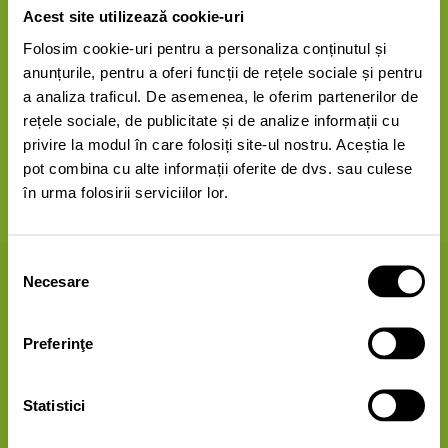
A folosi în comun aparatele și instrumentele înseamnă
Acest site utilizează cookie-uri
o atitudine responsabilă
Folosim cookie-uri pentru a personaliza conținutul și
anunțurile, pentru a oferi funcții de rețele sociale și pentru
a analiza traficul. De asemenea, le oferim partenerilor de
rețele sociale, de publicitate și de analize informații cu
privire la modul în care folosiți site-ul nostru. Aceștia le
pot combina cu alte informații oferite de dvs. sau culese
30 Puncte
în urma folosirii serviciilor lor.
Selecția
Organizează întâlniri de schimb și informează-te
Necesare
consimțământului
Preferinţe
Statistici